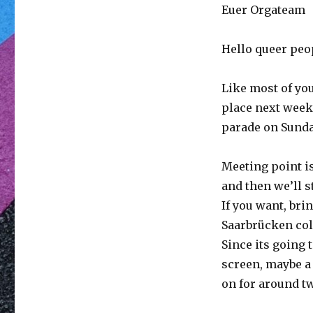
Euer Orgateam
Hello queer peop
Like most of yo
place next week 
parade on Sunda
Meeting point is
and then we’ll s
If you want, bri
Saarbrücken col
Since its going 
screen, maybe a
on for around t