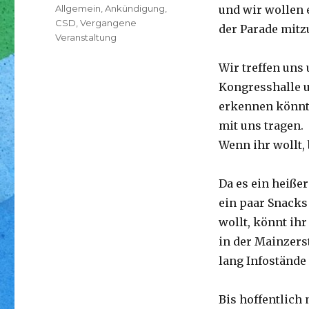
am
Kategorien
Allgemein
,
Ankündigung
,
und wir wollen 
CSD
,
Vergangene
der Parade mitz
Veranstaltung
Wir treffen uns
Kongresshalle u
erkennen könnt,
mit uns tragen.
Wenn ihr wollt,
Da es ein heiße
ein paar Snacks
wollt, könnt ih
in der Mainzers
lang Infoständ
Bis hoffentlich