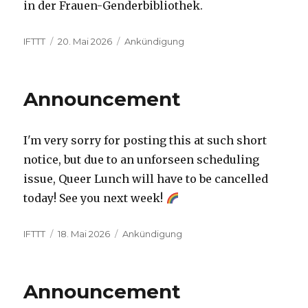
in der Frauen-Genderbibliothek.
Autor
Veröffentlicht
Kategorien
IFTTT
20. Mai 2026
Ankündigung
am
Announcement
I'm very sorry for posting this at such short
notice, but due to an unforseen scheduling
issue, Queer Lunch will have to be cancelled
today! See you next week!
Autor
Veröffentlicht
Kategorien
IFTTT
18. Mai 2026
Ankündigung
am
Announcement