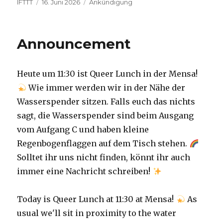
Autor
Veröffentlicht
Kategorien
IFTTT
16. Juni 2026
Ankündigung
am
Announcement
Heute um 11:30 ist Queer Lunch in der Mensa!
Wie immer werden wir in der Nähe der
Wasserspender sitzen. Falls euch das nichts
sagt, die Wasserspender sind beim Ausgang
vom Aufgang C und haben kleine
Regenbogenflaggen auf dem Tisch stehen.
Solltet ihr uns nicht finden, könnt ihr auch
immer eine Nachricht schreiben!
Today is Queer Lunch at 11:30 at Mensa!
As
usual we'll sit in proximity to the water