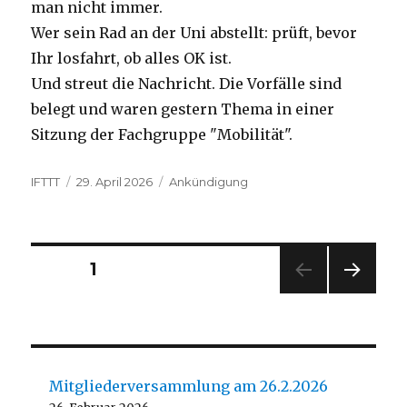
man nicht immer.
Wer sein Rad an der Uni abstellt: prüft, bevor
Ihr losfahrt, ob alles OK ist.
Und streut die Nachricht. Die Vorfälle sind
belegt und waren gestern Thema in einer
Sitzung der Fachgruppe "Mobilität".
Autor
Veröffentlicht
Kategorien
IFTTT
29. April 2026
Ankündigung
am
Beitragsnavigation
SEITE
1
NÄC
HSTE
SEIT
E
Mitgliederversammlung am 26.2.2026