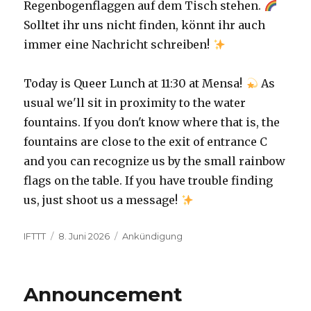
Regenbogenflaggen auf dem Tisch stehen.
Solltet ihr uns nicht finden, könnt ihr auch
immer eine Nachricht schreiben!
Today is Queer Lunch at 11:30 at Mensa!
As
usual we'll sit in proximity to the water
fountains. If you don't know where that is, the
fountains are close to the exit of entrance C
and you can recognize us by the small rainbow
flags on the table. If you have trouble finding
us, just shoot us a message!
Autor
Veröffentlicht
Kategorien
IFTTT
8. Juni 2026
Ankündigung
am
Announcement