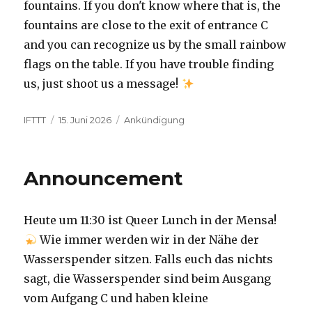
fountains. If you don't know where that is, the
fountains are close to the exit of entrance C
and you can recognize us by the small rainbow
flags on the table. If you have trouble finding
us, just shoot us a message!
Autor
Veröffentlicht
Kategorien
IFTTT
15. Juni 2026
Ankündigung
am
Announcement
Heute um 11:30 ist Queer Lunch in der Mensa!
Wie immer werden wir in der Nähe der
Wasserspender sitzen. Falls euch das nichts
sagt, die Wasserspender sind beim Ausgang
vom Aufgang C und haben kleine