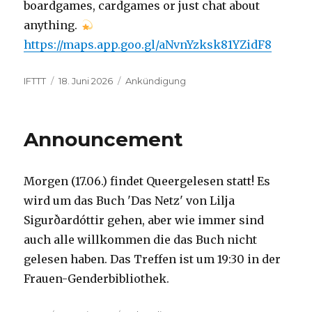
boardgames, cardgames or just chat about
anything.
https://maps.app.goo.gl/aNvnYzksk81YZidF8
Autor
Veröffentlicht
Kategorien
IFTTT
18. Juni 2026
Ankündigung
am
Announcement
Morgen (17.06.) findet Queergelesen statt! Es
wird um das Buch 'Das Netz' von Lilja
Sigurðardóttir gehen, aber wie immer sind
auch alle willkommen die das Buch nicht
gelesen haben. Das Treffen ist um 19:30 in der
Frauen-Genderbibliothek.