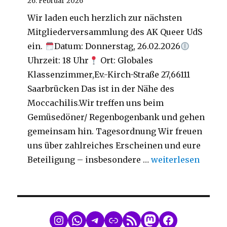
26. Februar 2026
Wir laden euch herzlich zur nächsten
Mitgliederversammlung des AK Queer UdS
ein.
Datum: Donnerstag, 26.02.2026
Uhrzeit: 18 Uhr
Ort: Globales
Klassenzimmer,Ev.-Kirch-Straße 27,66111
Saarbrücken Das ist in der Nähe des
Moccachilis.Wir treffen uns beim
Gemüsedöner/ Regenbogenbank und gehen
gemeinsam hin. Tagesordnung Wir freuen
uns über zahlreiches Erscheinen und eure
„Mitgliederversa
Beteiligung – insbesondere …
weiterlesen
WhatsApp
Telegram
Link
RSS Feed
Mastodon
Facebook