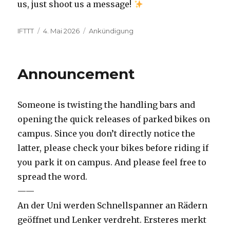
us, just shoot us a message!
Autor
Veröffentlicht
Kategorien
IFTTT
4. Mai 2026
Ankündigung
am
Announcement
Someone is twisting the handling bars and
opening the quick releases of parked bikes on
campus. Since you don’t directly notice the
latter, please check your bikes before riding if
you park it on campus. And please feel free to
spread the word.
——
An der Uni werden Schnellspanner an Rädern
geöffnet und Lenker verdreht. Ersteres merkt