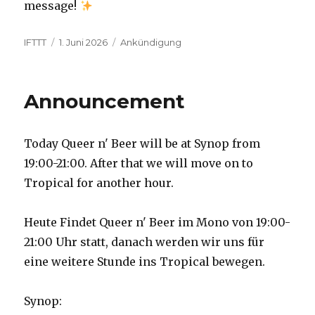
message!
Autor
Veröffentlicht
Kategorien
IFTTT
1. Juni 2026
Ankündigung
am
Announcement
Today Queer n' Beer will be at Synop from
19:00-21:00. After that we will move on to
Tropical for another hour.
Heute Findet Queer n' Beer im Mono von 19:00-
21:00 Uhr statt, danach werden wir uns für
eine weitere Stunde ins Tropical bewegen.
Synop: