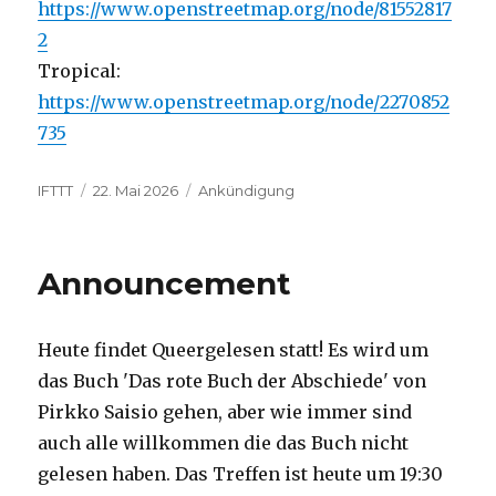
https://www.openstreetmap.org/node/81552817
2
Tropical:
https://www.openstreetmap.org/node/2270852
735
Autor
Veröffentlicht
Kategorien
IFTTT
22. Mai 2026
Ankündigung
am
Announcement
Heute findet Queergelesen statt! Es wird um
das Buch 'Das rote Buch der Abschiede' von
Pirkko Saisio gehen, aber wie immer sind
auch alle willkommen die das Buch nicht
gelesen haben. Das Treffen ist heute um 19:30