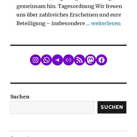
gemeinsam hin. Tagesordnung Wir freuen
uns über zahlreiches Erscheinen und eure
„Mitgliederversa
Beteiligung – insbesondere …
weiterlesen
WhatsApp
Telegram
Link
RSS Feed
Mastodon
Facebook
Suchen
SUCHEN