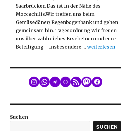
Saarbrücken Das ist in der Nähe des
Moccachilis.Wir treffen uns beim
Gemüsedöner/ Regenbogenbank und gehen
gemeinsam hin. Tagesordnung Wir freuen
uns über zahlreiches Erscheinen und eure
„Mitgliederversa
Beteiligung – insbesondere …
weiterlesen
WhatsApp
Telegram
Link
RSS Feed
Mastodon
Facebook
Suchen
SUCHEN