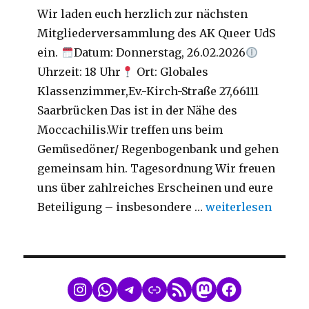
Wir laden euch herzlich zur nächsten
Mitgliederversammlung des AK Queer UdS
ein.
Datum: Donnerstag, 26.02.2026
Uhrzeit: 18 Uhr
Ort: Globales
Klassenzimmer,Ev.-Kirch-Straße 27,66111
Saarbrücken Das ist in der Nähe des
Moccachilis.Wir treffen uns beim
Gemüsedöner/ Regenbogenbank und gehen
gemeinsam hin. Tagesordnung Wir freuen
uns über zahlreiches Erscheinen und eure
„Mitgliederversa
Beteiligung – insbesondere …
weiterlesen
WhatsApp
Telegram
Link
RSS Feed
Mastodon
Facebook