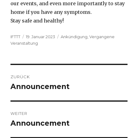
our events, and even more importantly to stay
home if you have any symptoms.
Stay safe and healthy!
Autor
Veröffentlicht
Kategorien
IFTTT
19. Januar 2023
Ankündigung
,
Vergangene
am
Veranstaltung
Beitragsnavigation
ZURÜCK
Announcement
Vorheriger
Beitrag:
WEITER
Announcement
Nächster
Beitrag: