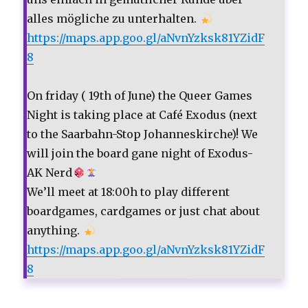
alles mögliche zu unterhalten.
https://maps.app.goo.gl/aNvnYzksk81YZidF
8
On friday ( 19th of June) the Queer Games
Night is taking place at Café Exodus (next
to the Saarbahn-Stop Johanneskirche)! We
will join the board gane night of Exodus-
AK Nerd
We’ll meet at 18:00h to play different
boardgames, cardgames or just chat about
anything.
https://maps.app.goo.gl/aNvnYzksk81YZidF
8