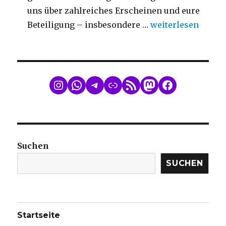
uns über zahlreiches Erscheinen und eure
„Mitgliederversa
Beteiligung – insbesondere …
weiterlesen
WhatsApp
Telegram
Link
RSS Feed
Mastodon
Facebook
Suchen
SUCHEN
Startseite