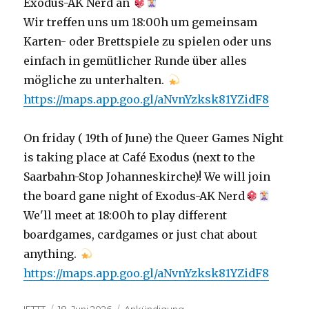
Exodus-AK Nerd an
Wir treffen uns um 18:00h um gemeinsam
Karten- oder Brettspiele zu spielen oder uns
einfach in gemütlicher Runde über alles
mögliche zu unterhalten.
https://maps.app.goo.gl/aNvnYzksk81YZidF8
On friday ( 19th of June) the Queer Games Night
is taking place at Café Exodus (next to the
Saarbahn-Stop Johanneskirche)! We will join
the board gane night of Exodus-AK Nerd
We'll meet at 18:00h to play different
boardgames, cardgames or just chat about
anything.
https://maps.app.goo.gl/aNvnYzksk81YZidF8
Autor
Veröffentlicht
Kategorien