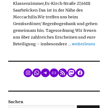
Klassenzimmer,Ev.-Kirch-Straße 27,66111
Saarbrücken Das ist in der Nähe des
Moccachilis.Wir treffen uns beim
Gemüsedöner/ Regenbogenbank und gehen
gemeinsam hin. Tagesordnung Wir freuen
uns über zahlreiches Erscheinen und eure
„Mitgliederversa
Beteiligung – insbesondere …
weiterlesen
WhatsApp
Telegram
Link
RSS Feed
Mastodon
Facebook
Suchen