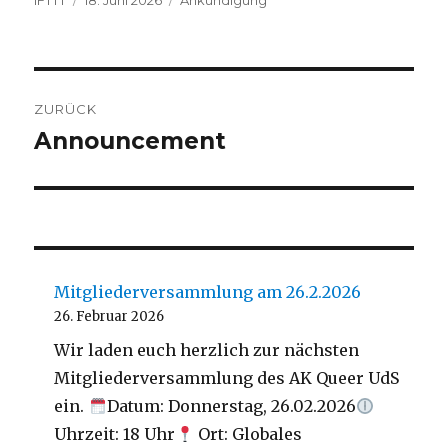
IFTTT
18. Juni 2026
Ankündigung
am
Beitragsnavigation
ZURÜCK
Announcement
Vorheriger
Beitrag:
Mitgliederversammlung am 26.2.2026
26. Februar 2026
Wir laden euch herzlich zur nächsten
Mitgliederversammlung des AK Queer UdS
ein.
Datum: Donnerstag, 26.02.2026
Uhrzeit: 18 Uhr
Ort: Globales