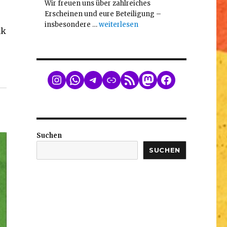
Wir freuen uns über zahlreiches
Erscheinen und eure Beteiligung –
„Mitgliederversammlung am 26.2.202
insbesondere …
weiterlesen
nk
WhatsApp
Telegram
Link
RSS Feed
Mastodon
Facebook
Suchen
SUCHEN