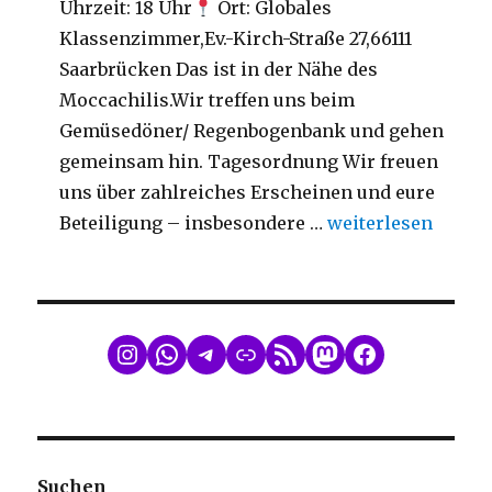
Uhrzeit: 18 Uhr
Ort: Globales
Klassenzimmer,Ev.-Kirch-Straße 27,66111
Saarbrücken Das ist in der Nähe des
Moccachilis.Wir treffen uns beim
Gemüsedöner/ Regenbogenbank und gehen
gemeinsam hin. Tagesordnung Wir freuen
uns über zahlreiches Erscheinen und eure
„Mitgliederversa
Beteiligung – insbesondere …
weiterlesen
WhatsApp
Telegram
Link
RSS Feed
Mastodon
Facebook
Suchen