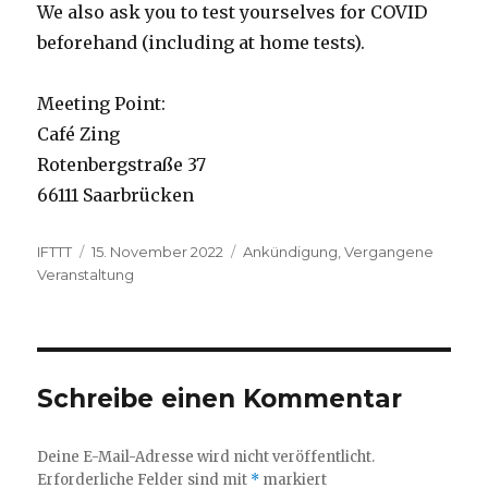
We also ask you to test yourselves for COVID
beforehand (including at home tests).
Meeting Point:
Café Zing
Rotenbergstraße 37
66111 Saarbrücken
Autor
Veröffentlicht
Kategorien
IFTTT
15. November 2022
Ankündigung
,
Vergangene
am
Veranstaltung
Schreibe einen Kommentar
Deine E-Mail-Adresse wird nicht veröffentlicht.
Erforderliche Felder sind mit
*
markiert