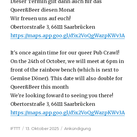
Dieser Termin gilt dann auch für das
Queer&Beer diesen Monat
Wir freuen uns auf euch!
Obertorstraße 3, 66111 Saarbrücken
https://maps.app.goo.gl/d5x2VoQgWazpKWv3A
It's once again time for our queer Pub Crawl!
On the 24th of October, we will meet at 6pm in
front of the rainbow bench (which is next to
Gemüse Döner). This date will also double for
Queer&Beer this month
We're looking foward to seeing you there!
Obertorstraße 3, 66111 Saarbrücken
https://maps.app.goo.gl/d5x2VoQgWazpKWv3A
Autor
Veröffentlicht
Kategorien
IFTTT
13. Oktober 2025
Ankündigung
am