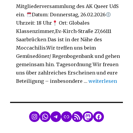
Mitgliederversammlung des AK Queer UdS
ein.
Datum: Donnerstag, 26.02.2026
Uhrzeit: 18 Uhr
Ort: Globales
Klassenzimmer,Ev.-Kirch-Straße 27,66111
Saarbrücken Das ist in der Nähe des
Moccachilis.Wir treffen uns beim
Gemüsedöner/ Regenbogenbank und gehen
gemeinsam hin. Tagesordnung Wir freuen
uns über zahlreiches Erscheinen und eure
„Mitgliederversa
Beteiligung – insbesondere …
weiterlesen
WhatsApp
Telegram
Link
RSS Feed
Mastodon
Facebook