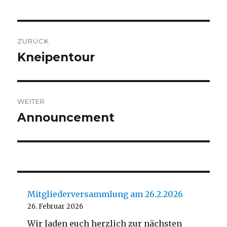
Beitragsnavigation
ZURÜCK
Kneipentour
Vorheriger
Beitrag:
WEITER
Announcement
Nächster
Beitrag:
Mitgliederversammlung am 26.2.2026
26. Februar 2026
Wir laden euch herzlich zur nächsten