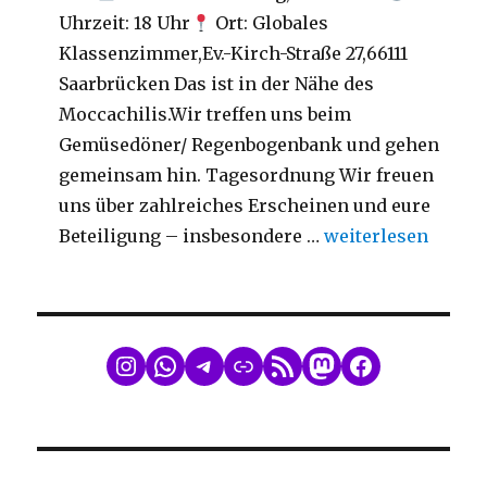
Uhrzeit: 18 Uhr
Ort: Globales
Klassenzimmer,Ev.-Kirch-Straße 27,66111
Saarbrücken Das ist in der Nähe des
Moccachilis.Wir treffen uns beim
Gemüsedöner/ Regenbogenbank und gehen
gemeinsam hin. Tagesordnung Wir freuen
uns über zahlreiches Erscheinen und eure
„Mitgliederversa
Beteiligung – insbesondere …
weiterlesen
WhatsApp
Telegram
Link
RSS Feed
Mastodon
Facebook