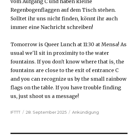
vom Aufgang C und haben kleine
Regenbogenflaggen auf dem Tisch stehen.
Solltet ihr uns nicht finden, könnt ihr auch
immer eine Nachricht schreiben!
Tomorrow is Queer Lunch at 11:30 at Mensa! As
usual we'll sit in proximity to the water
fountains. If you don't know where that is, the
fountains are close to the exit of entrance C
and you can recognize us by the small rainbow
flags on the table. If you have trouble finding
us, just shoot us a message!
Autor
Veröffentlicht
Kategorien
IFTTT
28. September 2025
Ankündigung
am