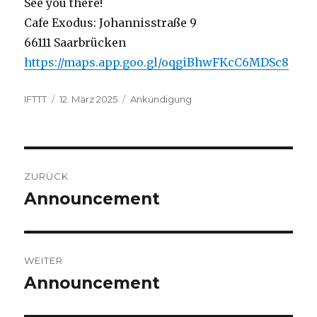
See you there!
Cafe Exodus: Johannisstraße 9
66111 Saarbrücken
https://maps.app.goo.gl/oqgiBhwFKcC6MDSc8
Autor
Veröffentlicht
Kategorien
IFTTT
12. März 2025
Ankündigung
am
Beitragsnavigation
ZURÜCK
Announcement
Vorheriger
Beitrag:
WEITER
Announcement
Nächster
Beitrag: