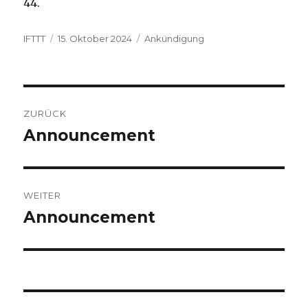
44.
Autor
Veröffentlicht
Kategorien
IFTTT
15. Oktober 2024
Ankündigung
am
Beitragsnavigation
ZURÜCK
Announcement
Vorheriger
Beitrag:
WEITER
Announcement
Nächster
Beitrag: