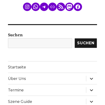
WhatsApp
Telegram
Link
RSS Feed
Mastodon
Facebook
Suchen
SUCHEN
Startseite
Unterme
Über Uns
anzeige
Unterme
Termine
anzeige
Unterme
Szene Guide
anzeige