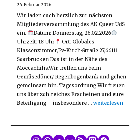
26. Februar 2026
Wir laden euch herzlich zur nächsten
Mitgliederversammlung des AK Queer UdS
ein.
Datum: Donnerstag, 26.02.2026
Uhrzeit: 18 Uhr
Ort: Globales
Klassenzimmer,Ev.-Kirch-Straße 27,66111
Saarbrücken Das ist in der Nähe des
Moccachilis.Wir treffen uns beim
Gemüsedöner/ Regenbogenbank und gehen
gemeinsam hin. Tagesordnung Wir freuen
uns über zahlreiches Erscheinen und eure
„Mitgliederversa
Beteiligung – insbesondere …
weiterlesen
WhatsApp
Telegram
Link
RSS Feed
Mastodon
Facebook