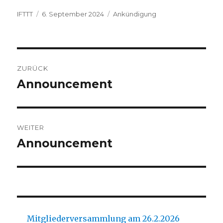
Autor
Veröffentlicht
Kategorien
IFTTT
6. September 2024
Ankündigung
am
Beitragsnavigation
ZURÜCK
Announcement
Vorheriger
Beitrag:
WEITER
Announcement
Nächster
Beitrag:
Mitgliederversammlung am 26.2.2026