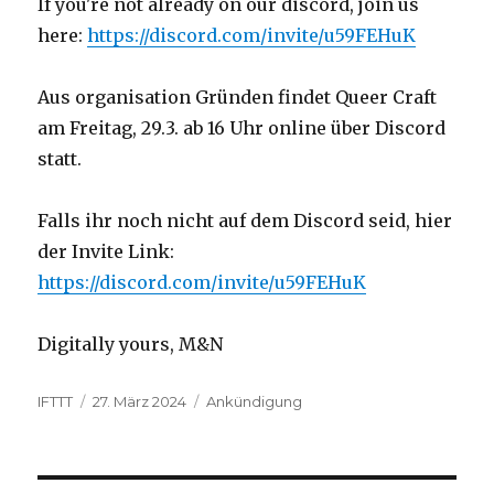
If you're not already on our discord, join us
here:
https://discord.com/invite/u59FEHuK
Aus organisation Gründen findet Queer Craft
am Freitag, 29.3. ab 16 Uhr online über Discord
statt.
Falls ihr noch nicht auf dem Discord seid, hier
der Invite Link:
https://discord.com/invite/u59FEHuK
Digitally yours, M&N
Autor
Veröffentlicht
Kategorien
IFTTT
27. März 2024
Ankündigung
am