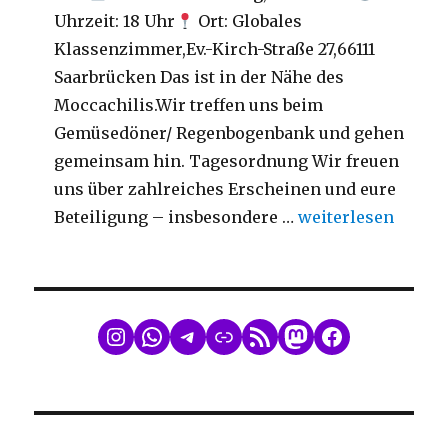
Uhrzeit: 18 Uhr
Ort: Globales
Klassenzimmer,Ev.-Kirch-Straße 27,66111
Saarbrücken Das ist in der Nähe des
Moccachilis.Wir treffen uns beim
Gemüsedöner/ Regenbogenbank und gehen
gemeinsam hin. Tagesordnung Wir freuen
uns über zahlreiches Erscheinen und eure
„Mitgliederversa
Beteiligung – insbesondere …
weiterlesen
WhatsApp
Telegram
Link
RSS Feed
Mastodon
Facebook