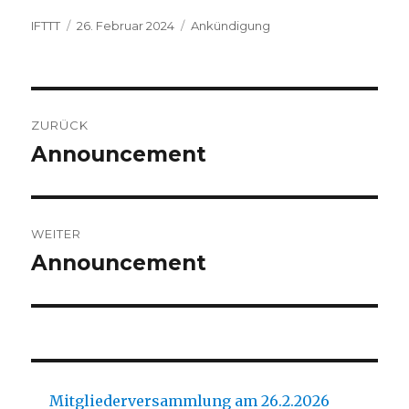
Autor
Veröffentlicht
Kategorien
IFTTT
26. Februar 2024
Ankündigung
am
Beitragsnavigation
ZURÜCK
Announcement
Vorheriger
Beitrag:
WEITER
Announcement
Nächster
Beitrag:
Mitgliederversammlung am 26.2.2026