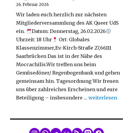
26. Februar 2026
Wir laden euch herzlich zur nächsten
Mitgliederversammlung des AK Queer UdS
ein.
Datum: Donnerstag, 26.02.2026
Uhrzeit: 18 Uhr
Ort: Globales
Klassenzimmer,Ev.-Kirch-Straße 27,66111
Saarbrücken Das ist in der Nähe des
Moccachilis.Wir treffen uns beim
Gemüsedöner/ Regenbogenbank und gehen
gemeinsam hin. Tagesordnung Wir freuen
uns über zahlreiches Erscheinen und eure
„Mitgliederversa
Beteiligung – insbesondere …
weiterlesen
WhatsApp
Telegram
Link
RSS Feed
Mastodon
Facebook