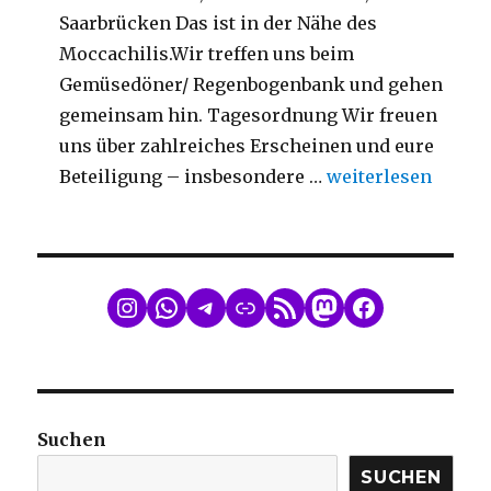
Saarbrücken Das ist in der Nähe des
Moccachilis.Wir treffen uns beim
Gemüsedöner/ Regenbogenbank und gehen
gemeinsam hin. Tagesordnung Wir freuen
uns über zahlreiches Erscheinen und eure
„Mitgliederversa
Beteiligung – insbesondere …
weiterlesen
WhatsApp
Telegram
Link
RSS Feed
Mastodon
Facebook
Suchen
SUCHEN