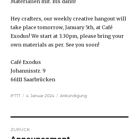
Materialien mit. Bis dann!
Hey crafters, our weekly creative hangout will
take place tomorrow, January 5th, at Café
Exodus! We start at 3.30pm, please bring your
own materials as per. See you soon!
Café Exodus
Johannisstr. 9
66111 Saarbrücken
Autor
Veröffentlicht
Kategorien
IFTTT
4. Januar 2024
Ankündigung
am
Beitragsnavigation
ZURÜCK
Vorheriger