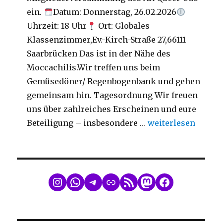
ein.
Datum: Donnerstag, 26.02.2026
Uhrzeit: 18 Uhr
Ort: Globales
Klassenzimmer,Ev.-Kirch-Straße 27,66111
Saarbrücken Das ist in der Nähe des
Moccachilis.Wir treffen uns beim
Gemüsedöner/ Regenbogenbank und gehen
gemeinsam hin. Tagesordnung Wir freuen
uns über zahlreiches Erscheinen und eure
„Mitgliederversa
Beteiligung – insbesondere …
weiterlesen
WhatsApp
Telegram
Link
RSS Feed
Mastodon
Facebook