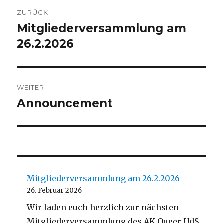
Beitragsnavigation
ZURÜCK
Mitgliederversammlung am
Vorheriger
Beitrag:
26.2.2026
WEITER
Announcement
Nächster
Beitrag:
Mitgliederversammlung am 26.2.2026
26. Februar 2026
Wir laden euch herzlich zur nächsten
Mitgliederversammlung des AK Queer UdS