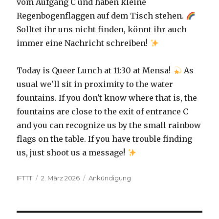
vom Aufgang C und haben kleine
Regenbogenflaggen auf dem Tisch stehen.
Solltet ihr uns nicht finden, könnt ihr auch
immer eine Nachricht schreiben!
Today is Queer Lunch at 11:30 at Mensa!
As
usual we'll sit in proximity to the water
fountains. If you don't know where that is, the
fountains are close to the exit of entrance C
and you can recognize us by the small rainbow
flags on the table. If you have trouble finding
us, just shoot us a message!
Autor
Veröffentlicht
Kategorien
IFTTT
2. März 2026
Ankündigung
am