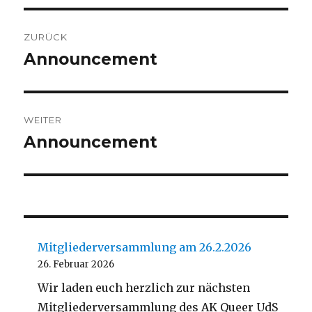
Beitragsnavigation
ZURÜCK
Announcement
Vorheriger
Beitrag:
WEITER
Announcement
Nächster
Beitrag:
Mitgliederversammlung am 26.2.2026
26. Februar 2026
Wir laden euch herzlich zur nächsten
Mitgliederversammlung des AK Queer UdS