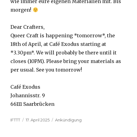
wie immer eure eigenen Materialien mit. Bis
morgen!
Dear Crafters,
Queer Craft is happening *tomorrow*, the
18th of April, at Café Exodus starting at
*3.30pm*. We will probably be there until it
closes (10PM). Please bring your materials as
per usual. See you tomorrow!
Café Exodus
Johannisstr. 9
66111 Saarbrücken
Autor
Veröffentlicht
Kategorien
IFTTT
17. April 2025
Ankündigung
am