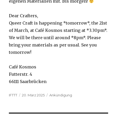
eigenen Materialien mit. Bis morgen!
Dear Crafters,
Queer Craft is happening *tomorrow*, the 21st
of March, at Café Kosmos starting at *3.30pm*.
We will be there until around *8pm*. Please
bring your materials as per usual. See you
tomorrow!
Café Kosmos
Futterstr. 4
66111 Saarbrücken
Autor
Veröffentlicht
Kategorien
IFTTT
20. März 2025
Ankündigung
am