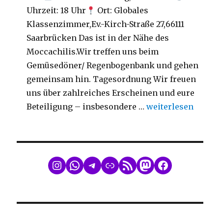
Uhrzeit: 18 Uhr
Ort: Globales
Klassenzimmer,Ev.-Kirch-Straße 27,66111
Saarbrücken Das ist in der Nähe des
Moccachilis.Wir treffen uns beim
Gemüsedöner/ Regenbogenbank und gehen
gemeinsam hin. Tagesordnung Wir freuen
uns über zahlreiches Erscheinen und eure
„Mitgliederversa
Beteiligung – insbesondere …
weiterlesen
WhatsApp
Telegram
Link
RSS Feed
Mastodon
Facebook