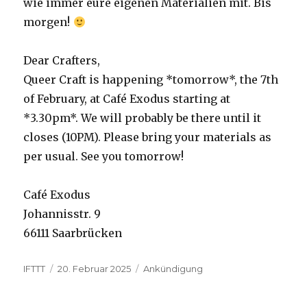
wie immer eure eigenen Materialien mit. Bis
morgen!
Dear Crafters,
Queer Craft is happening *tomorrow*, the 7th
of February, at Café Exodus starting at
*3.30pm*. We will probably be there until it
closes (10PM). Please bring your materials as
per usual. See you tomorrow!
Café Exodus
Johannisstr. 9
66111 Saarbrücken
Autor
Veröffentlicht
Kategorien
IFTTT
20. Februar 2025
Ankündigung
am