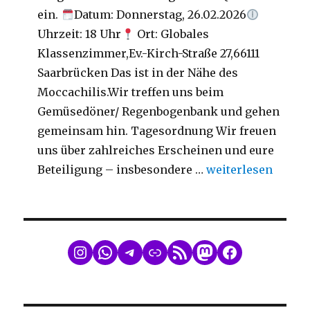
ein.
Datum: Donnerstag, 26.02.2026
Uhrzeit: 18 Uhr
Ort: Globales
Klassenzimmer,Ev.-Kirch-Straße 27,66111
Saarbrücken Das ist in der Nähe des
Moccachilis.Wir treffen uns beim
Gemüsedöner/ Regenbogenbank und gehen
gemeinsam hin. Tagesordnung Wir freuen
uns über zahlreiches Erscheinen und eure
„Mitgliederversa
Beteiligung – insbesondere …
weiterlesen
WhatsApp
Telegram
Link
RSS Feed
Mastodon
Facebook