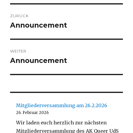
Beitragsnavigation
ZURÜCK
Announcement
Vorheriger
Beitrag:
WEITER
Announcement
Nächster
Beitrag:
Mitgliederversammlung am 26.2.2026
26. Februar 2026
Wir laden euch herzlich zur nächsten
Mitgliederversammlung des AK Queer UdS