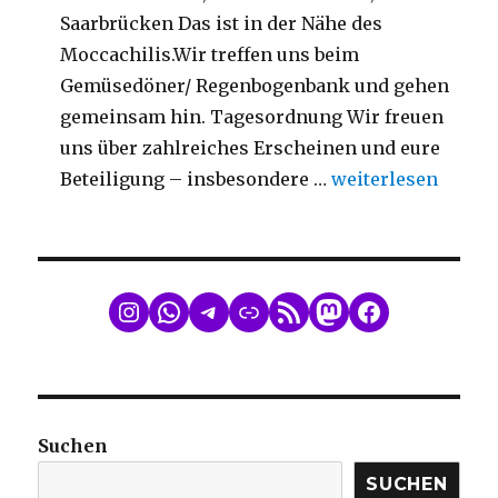
Saarbrücken Das ist in der Nähe des
Moccachilis.Wir treffen uns beim
Gemüsedöner/ Regenbogenbank und gehen
gemeinsam hin. Tagesordnung Wir freuen
uns über zahlreiches Erscheinen und eure
„Mitgliederversa
Beteiligung – insbesondere …
weiterlesen
WhatsApp
Telegram
Link
RSS Feed
Mastodon
Facebook
Suchen
SUCHEN