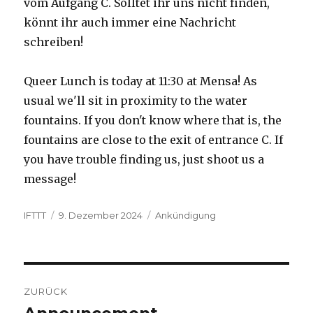
vom Aufgang C. Solltet ihr uns nicht finden,
könnt ihr auch immer eine Nachricht
schreiben!
Queer Lunch is today at 11:30 at Mensa! As
usual we'll sit in proximity to the water
fountains. If you don't know where that is, the
fountains are close to the exit of entrance C. If
you have trouble finding us, just shoot us a
message!
Autor
Veröffentlicht
Kategorien
IFTTT
9. Dezember 2024
Ankündigung
am
Beitragsnavigation
ZURÜCK
Vorheriger