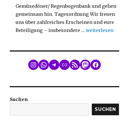
Gemüsedöner/ Regenbogenbank und gehen
gemeinsam hin. Tagesordnung Wir freuen
uns über zahlreiches Erscheinen und eure
„Mitgliederversa
Beteiligung – insbesondere …
weiterlesen
WhatsApp
Telegram
Link
RSS Feed
Mastodon
Facebook
Suchen
SUCHEN