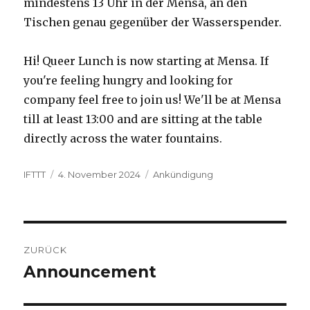
mindestens 13 Uhr in der Mensa, an den
Tischen genau gegenüber der Wasserspender.
Hi! Queer Lunch is now starting at Mensa. If
you're feeling hungry and looking for
company feel free to join us! We'll be at Mensa
till at least 13:00 and are sitting at the table
directly across the water fountains.
Autor
Veröffentlicht
Kategorien
IFTTT
4. November 2024
Ankündigung
am
Beitragsnavigation
ZURÜCK
Announcement
Vorheriger
Beitrag: