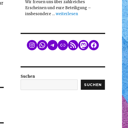
Wir freuen uns über zahlreiches
ur
Erscheinen und eure Beteiligung –
„Mitgliederversammlung am 26.2.202
insbesondere …
weiterlesen
WhatsApp
Telegram
Link
RSS Feed
Mastodon
Facebook
Suchen
SUCHEN