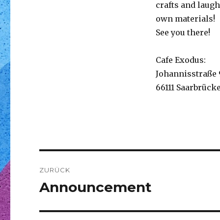
crafts and laugh
own materials!
See you there!
Cafe Exodus:
Johannisstraße 
66111 Saarbrück
Beitragsnavigation
ZURÜCK
Announcement
Vorheriger
Beitrag: