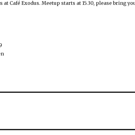
s at Café Exodus. Meetup starts at 15.30, please bring yo
9
en