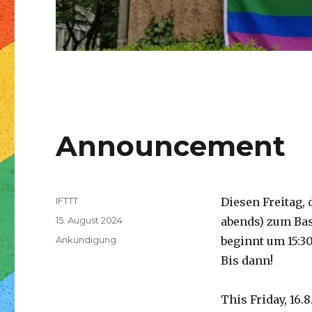
Announcement
Autor
IFTTT
Diesen Freitag, 
Veröffentlicht
15. August 2024
abends) zum Bas
am
Kategorien
Ankündigung
beginnt um 15:30
Bis dann!
This Friday, 16.