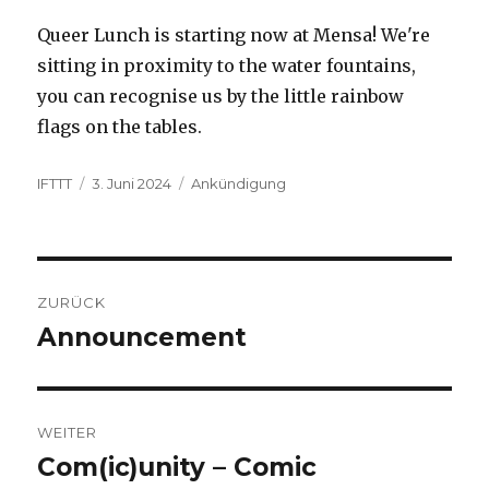
Queer Lunch is starting now at Mensa! We're
sitting in proximity to the water fountains,
you can recognise us by the little rainbow
flags on the tables.
Autor
Veröffentlicht
Kategorien
IFTTT
3. Juni 2024
Ankündigung
am
Beitragsnavigation
ZURÜCK
Announcement
Vorheriger
Beitrag:
WEITER
Com(ic)unity – Comic
Nächster