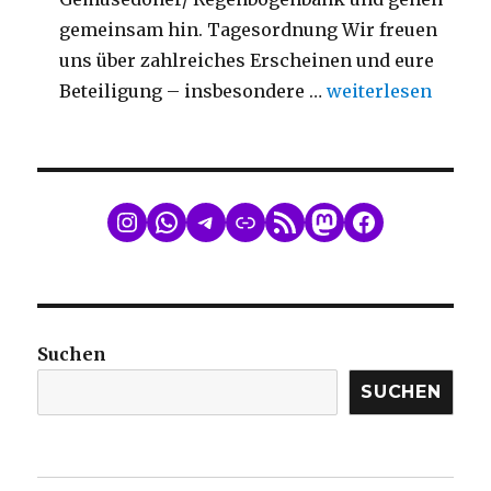
gemeinsam hin. Tagesordnung Wir freuen
uns über zahlreiches Erscheinen und eure
„Mitgliederversa
Beteiligung – insbesondere …
weiterlesen
WhatsApp
Telegram
Link
RSS Feed
Mastodon
Facebook
Suchen
SUCHEN