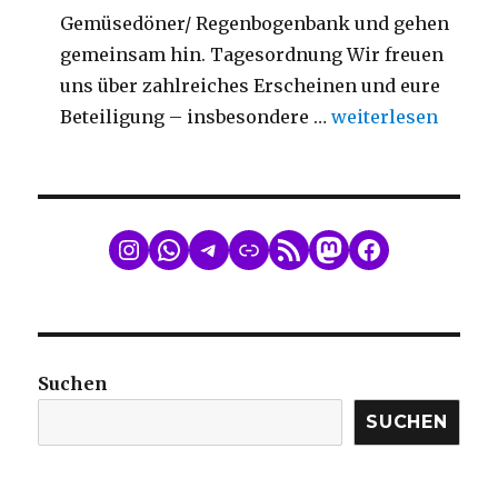
Gemüsedöner/ Regenbogenbank und gehen
gemeinsam hin. Tagesordnung Wir freuen
uns über zahlreiches Erscheinen und eure
„Mitgliederversa
Beteiligung – insbesondere …
weiterlesen
WhatsApp
Telegram
Link
RSS Feed
Mastodon
Facebook
Suchen
SUCHEN