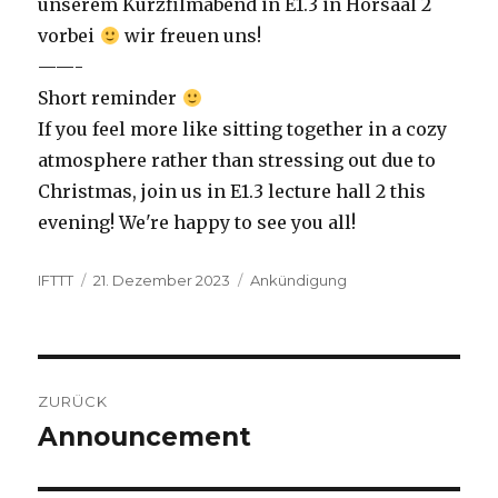
unserem Kurzfilmabend in E1.3 in Hörsaal 2
vorbei
wir freuen uns!
——-
Short reminder
If you feel more like sitting together in a cozy
atmosphere rather than stressing out due to
Christmas, join us in E1.3 lecture hall 2 this
evening! We're happy to see you all!
Autor
Veröffentlicht
Kategorien
IFTTT
21. Dezember 2023
Ankündigung
am
Beitragsnavigation
ZURÜCK
Announcement
Vorheriger
Beitrag: