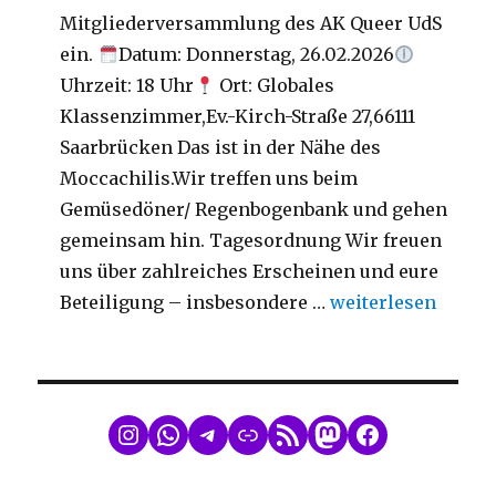
Mitgliederversammlung des AK Queer UdS
ein.
Datum: Donnerstag, 26.02.2026
Uhrzeit: 18 Uhr
Ort: Globales
Klassenzimmer,Ev.-Kirch-Straße 27,66111
Saarbrücken Das ist in der Nähe des
Moccachilis.Wir treffen uns beim
Gemüsedöner/ Regenbogenbank und gehen
gemeinsam hin. Tagesordnung Wir freuen
uns über zahlreiches Erscheinen und eure
„Mitgliederversa
Beteiligung – insbesondere …
weiterlesen
WhatsApp
Telegram
Link
RSS Feed
Mastodon
Facebook