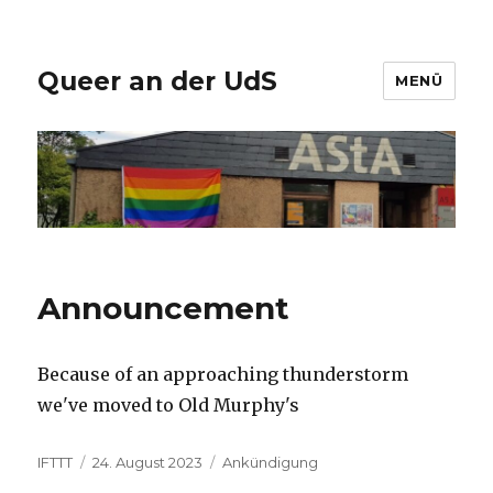
Queer an der UdS
MENÜ
Announcement
Because of an approaching thunderstorm
we've moved to Old Murphy's
Autor
Veröffentlicht
Kategorien
IFTTT
24. August 2023
Ankündigung
am