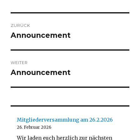
Beitragsnavigation
ZURÜCK
Announcement
Vorheriger
Beitrag:
WEITER
Announcement
Nächster
Beitrag:
Mitgliederversammlung am 26.2.2026
26. Februar 2026
Wir laden euch herzlich zur nächsten