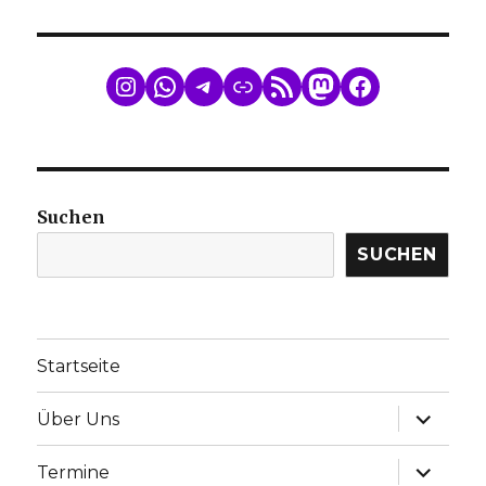
WhatsApp
Telegram
Link
RSS Feed
Mastodon
Facebook
Suchen
SUCHEN
Startseite
Unterme
Über Uns
anzeige
Unterme
Termine
anzeige