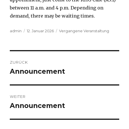
between 11 a.m. and 4 p.m. Depending on
demand, there may be waiting times.
Autor
Veröffentlicht
Kategorien
admin
12. Januar 2026
Vergangene Veranstaltung
am
Beitragsnavigation
ZURÜCK
Announcement
Vorheriger
Beitrag:
WEITER
Announcement
Nächster
Beitrag: