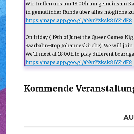
Wir treffen uns um 18:00h um gemeinsam Kar
in gemütlicher Runde über alles mögliche zu
https://maps.app.goo.gl/aNvnYzksk81YZidF8
On friday ( 19th of June) the Queer Games Nigh
Saarbahn-Stop Johanneskirche)! We will join
We’ll meet at 18:00h to play different board
https://maps.app.goo.gl/aNvnYzksk81YZidF8
Kommende Veranstaltun
AU